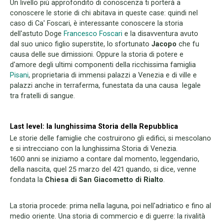
Un livello più approfondito di conoscenza ti porterà a
conoscere le storie di chi abitava in queste case: quindi nel
caso di Ca' Foscari, è interessante conoscere la storia
dell'astuto Doge
Francesco Foscari
e la disavventura avuto
dal suo unico figlio superstite, lo sfortunato
Jacopo
che fu
causa delle sue dimissioni. Oppure la storia di potere e
d'amore degli ultimi componenti della ricchissima famiglia
Pisani
, proprietaria di immensi palazzi a Venezia e di ville e
palazzi anche in terraferma, funestata da una causa legale
tra fratelli di sangue.
Last level: la lunghissima Storia della Repubblica
Le storie delle famiglie che costruirono gli edifici, si mescolano
e si intrecciano con la lunghissima Storia di Venezia.
1600 anni se iniziamo a contare dal momento, leggendario,
della nascita, quel 25 marzo del 421 quando, si dice, venne
fondata la
Chiesa di San Giacometto di Rialto
.
La storia procede: prima nella laguna, poi nell'adriatico e fino al
medio oriente. Una storia di commercio e di guerre: la rivalità