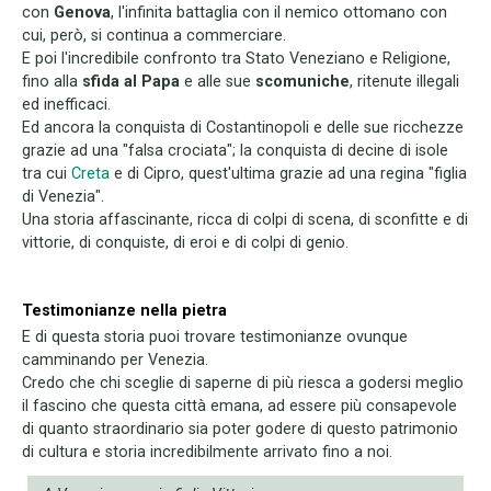
con
Genova
, l'infinita battaglia con il nemico ottomano con
cui, però, si continua a commerciare.
E poi l'incredibile confronto tra Stato Veneziano e Religione,
fino alla
sfida al Papa
e alle sue
scomuniche
, ritenute illegali
ed inefficaci.
Ed ancora la conquista di Costantinopoli e delle sue ricchezze
grazie ad una "falsa crociata"; la conquista di decine di isole
tra cui
Creta
e di Cipro, quest'ultima grazie ad una regina "figlia
di Venezia".
Una storia affascinante, ricca di colpi di scena, di sconfitte e di
vittorie, di conquiste, di eroi e di colpi di genio.
Testimonianze nella pietra
E di questa storia puoi trovare testimonianze ovunque
camminando per Venezia.
Credo che chi sceglie di saperne di più riesca a godersi meglio
il fascino che questa città emana, ad essere più consapevole
di quanto straordinario sia poter godere di questo patrimonio
di cultura e storia incredibilmente arrivato fino a noi.